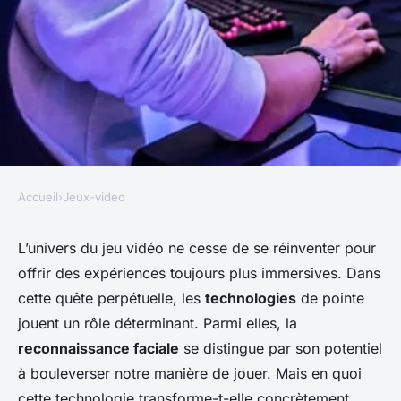
Accueil
›
Jeux-video
JEUX-VIDEO
Quels sont les avantages de
L’univers du jeu vidéo ne cesse de se réinventer pour
offrir des expériences toujours plus immersives. Dans
l'utilisation de la
cette quête perpétuelle, les
technologies
de pointe
reconnaissance faciale pour
jouent un rôle déterminant. Parmi elles, la
améliorer l'immersion dans
reconnaissance faciale
se distingue par son potentiel
les jeux vidéo?
à bouleverser notre manière de jouer. Mais en quoi
cette technologie transforme-t-elle concrètement