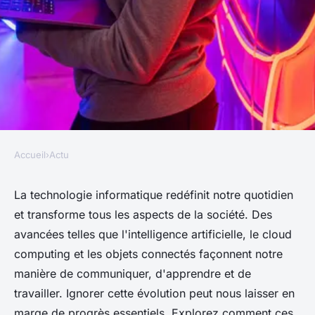
Accueil
›
Actu
ACTU
Comment la technologie
La technologie informatique redéfinit notre quotidien
et transforme tous les aspects de la société. Des
informatique transforme la
avancées telles que l'intelligence artificielle, le cloud
société que vous ne pouvez pas
computing et les objets connectés façonnent notre
ignorer
manière de communiquer, d'apprendre et de
travailler. Ignorer cette évolution peut nous laisser en
Mathys
•
9 octobre 2024
•
10 min de lecture
marge de progrès essentiels. Explorez comment ces